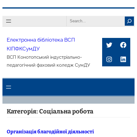
Перейти
Search
до
вмісту
Електронна бібліотека ВСП
Twitter
Face
КІПФКСумДУ
Instagra
Link
ВСП Конотопський індустріально-
педагогічний фаховий коледж СумДУ
Категорія:
Соціальна робота
Організація благодійної діяльності