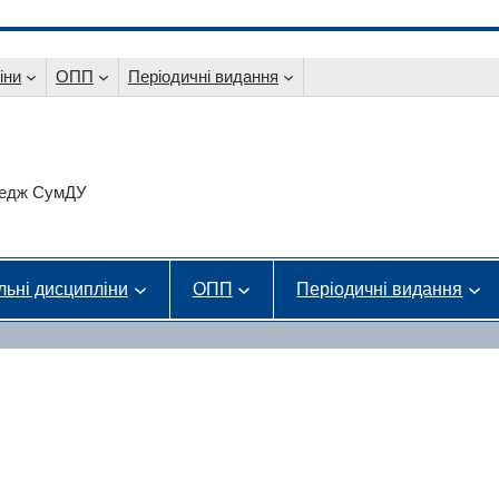
іни
ОПП
Періодичні видання
оледж СумДУ
льні дисципліни
ОПП
Періодичні видання