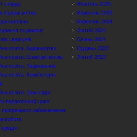
 і споруд
Жовтень 2025
а підприємства
Вересень 2025
 дисципліни
Вересень 2024
вування та ремонт
Лютий 2024
лів і двигунів
Січень 2024
на освіта. Будівництво
Грудень 2023
на освіта. Електротехніка
Лютий 2023
на освіта. Зварювання
на освіта. Комп'ютерні
ії
на освіта. Транспорт
о-педагогічний цикл
 програмного забезпечення
на робота
і кредит