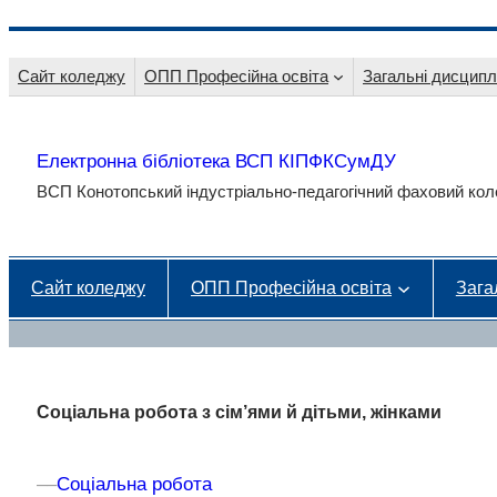
Перейти
до
Сайт коледжу
ОПП Професійна освіта
Загальні дисципл
вмісту
Електронна бібліотека ВСП КІПФКСумДУ
ВСП Конотопський індустріально-педагогічний фаховий к
Сайт коледжу
ОПП Професійна освіта
Зага
Соціальна робота з сім’ями й дітьми, жінками
–
–
Соціальна робота