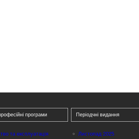
професійні програми
Періодчні видання
тво та експлуатація
Листопад 2025