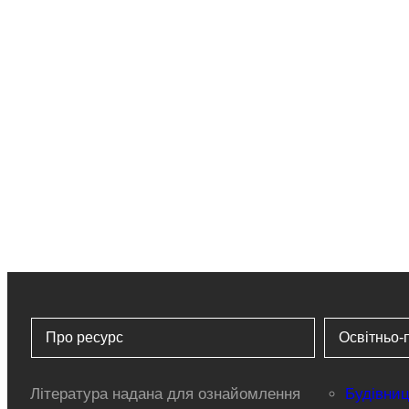
Про ресурс
Освітньо-
Література надана для ознайомлення
Будівниц