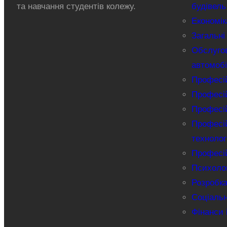
та навчання студентів колежу.
будівель
Економік
Загальні
Обслуго
автомобі
Професій
Професій
Професій
Професій
технолог
Професій
Психолог
Розробка
Соціаль
Фінанси 