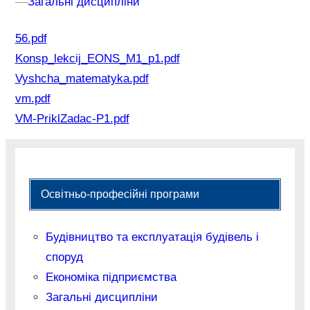
–
–
Загальні дисципліни
56.pdf
Konsp_lekcij_EONS_M1_p1.pdf
Vyshcha_matematyka.pdf
vm.pdf
VM-PriklZadac-P1.pdf
Освітньо-професійні програми
Будівництво та експлуатація будівель і
споруд
Економіка підприємства
Загальні дисципліни