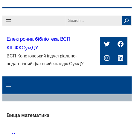
Перейти
Search
до
вмісту
Електронна бібліотека ВСП
Twitter
Face
КІПФКСумДУ
ВСП Конотопський індустріально-
Instagra
Linke
педагогічний фаховий коледж СумДУ
Вища математика