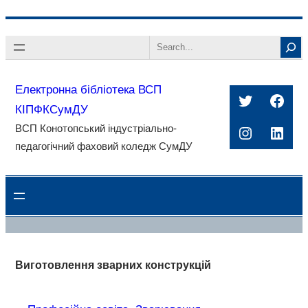
Перейти
Search
до
вмісту
Електронна бібліотека ВСП
Twitter
Face
КІПФКСумДУ
ВСП Конотопський індустріально-
Instagra
Linke
педагогічний фаховий коледж СумДУ
Виготовлення зварних конструкцій