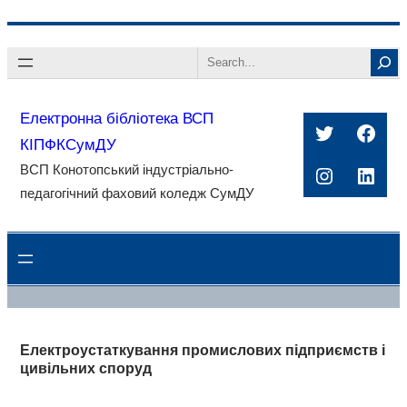
Перейти
Search
до
вмісту
Електронна бібліотека ВСП
Twitter
Face
КІПФКСумДУ
ВСП Конотопський індустріально-
Instagra
Linke
педагогічний фаховий коледж СумДУ
Електроустаткування промислових підприємств і
цивільних споруд