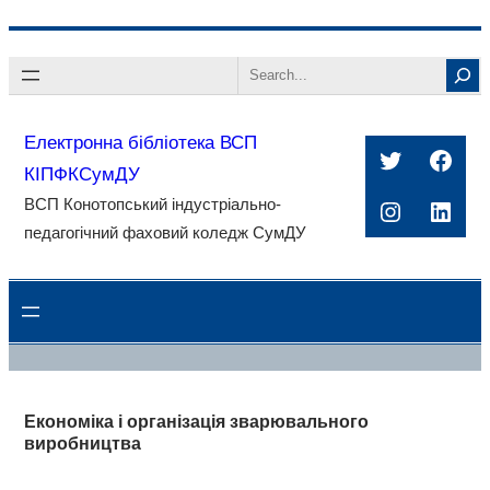
Перейти
Search
до
вмісту
Електронна бібліотека ВСП
Twitter
Face
КІПФКСумДУ
ВСП Конотопський індустріально-
Instagra
Linke
педагогічний фаховий коледж СумДУ
Економіка і організація зварювального
виробництва