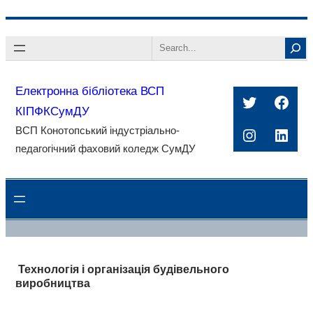
Перейти
Search
до
вмісту
Електронна бібліотека ВСП
Twitter
Face
КІПФКСумДУ
ВСП Конотопський індустріально-
Instagra
Linke
педагогічний фаховий коледж СумДУ
Технологія і організація будівельного
виробництва