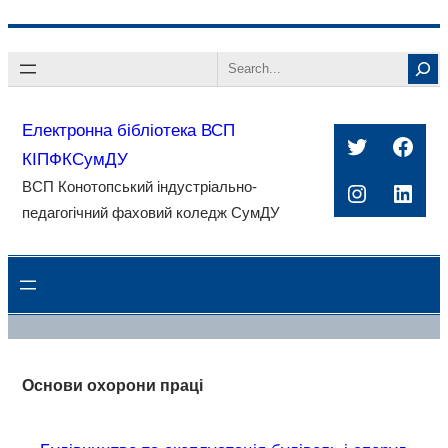
Перейти
Search
до
вмісту
Електронна бібліотека ВСП
Twitter
Face
КІПФКСумДУ
ВСП Конотопський індустріально-
Instagra
Linke
педагогічний фаховий коледж СумДУ
Основи охорони праці