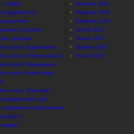
 і споруд
Жовтень 2025
а підприємства
Вересень 2025
 дисципліни
Вересень 2024
вування та ремонт
Лютий 2024
лів і двигунів
Січень 2024
на освіта. Будівництво
Грудень 2023
на освіта. Електротехніка
Лютий 2023
на освіта. Зварювання
на освіта. Комп'ютерні
ії
на освіта. Транспорт
о-педагогічний цикл
 програмного забезпечення
на робота
і кредит