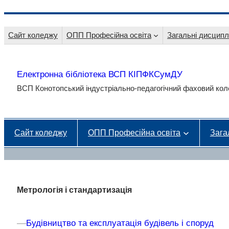
Перейти
до
Сайт коледжу
ОПП Професійна освіта
Загальні дисципл
вмісту
Електронна бібліотека ВСП КІПФКСумДУ
ВСП Конотопський індустріально-педагогічний фаховий к
Сайт коледжу
ОПП Професійна освіта
Зага
Метрологія і стандартизація
–
–
Будівництво та експлуатація будівель і споруд