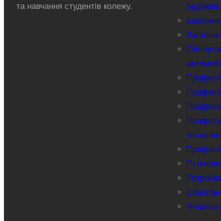
та навчання студентів колежу.
будівель
Економік
Загальні
Обслуго
автомобі
Професій
Професій
Професій
Професій
технолог
Професій
Психолог
Розробка
Соціаль
Фінанси 