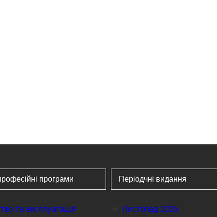
професійні програми
Періодчні видання
тво та експлуатація
Листопад 2025