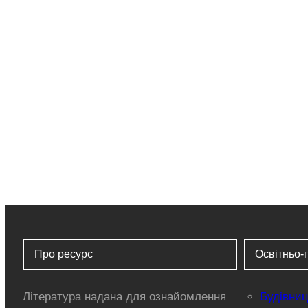
Про ресурс
Освітньо-
Література надана для ознайомлення
Будівниц