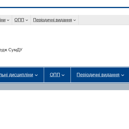
іни
ОПП
Періодичні видання
оледж СумДУ
льні дисципліни
ОПП
Періодичні видання