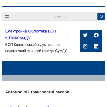
Перейти
Search
до
вмісту
Електронна бібліотека ВСП
Twitter
Face
КІПФКСумДУ
ВСП Конотопський індустріально-
Instagra
Linke
педагогічний фаховий коледж СумДУ
Автомобілі і транспортні засоби