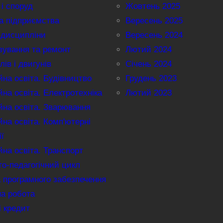
 і споруд
Жовтень 2025
а підприємства
Вересень 2025
 дисципліни
Вересень 2024
вування та ремонт
Лютий 2024
лів і двигунів
Січень 2024
на освіта. Будівництво
Грудень 2023
на освіта. Електротехніка
Лютий 2023
на освіта. Зварювання
на освіта. Комп'ютерні
ії
на освіта. Транспорт
о-педагогічний цикл
 програмного забезпечення
на робота
і кредит