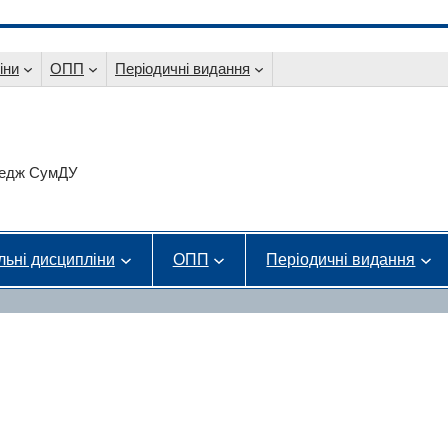
іни
ОПП
Періодичні видання
оледж СумДУ
льні дисципліни
ОПП
Періодичні видання