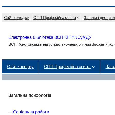
Перейти
до
Сайт коледжу
ОПП Професійна освіта
Загальні дисципл
вмісту
Електронна бібліотека ВСП КІПФКСумДУ
ВСП Конотопський індустріально-педагогічний фаховий к
Сайт коледжу
ОПП Професійна освіта
Зага
Загальна психологія
–
–
Соціальна робота