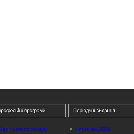
професійні програми
Періодчні видання
тво та експлуатація
Листопад 2025