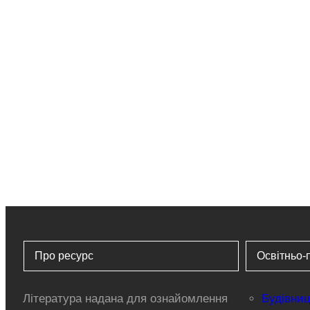
Про ресурс
Освітньо-
Література надана для ознайомлення
Будівниц