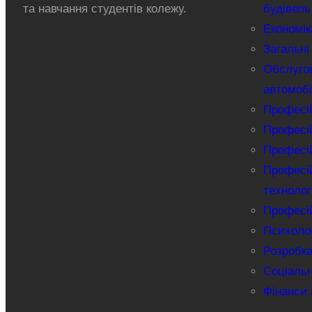
та навчання студентів колежу.
будівель
Економік
Загальні
Обслуго
автомобі
Професій
Професій
Професій
Професій
технолог
Професій
Психолог
Розробка
Соціаль
Фінанси 