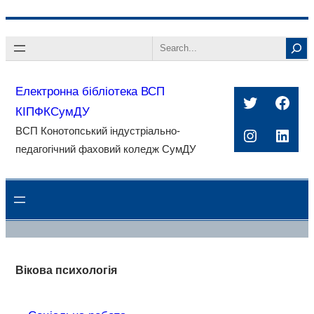
Перейти
Search
до
вмісту
Електронна бібліотека ВСП
Twitter
Face
КІПФКСумДУ
ВСП Конотопський індустріально-
Instagra
Linke
педагогічний фаховий коледж СумДУ
Вікова психологія