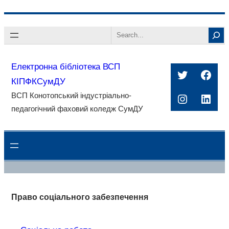
Перейти
Search
до
вмісту
Електронна бібліотека ВСП
Twitter
Face
КІПФКСумДУ
ВСП Конотопський індустріально-
Instagra
Linke
педагогічний фаховий коледж СумДУ
Право соціального забезпечення