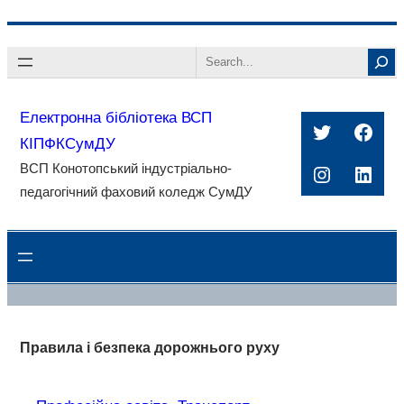
Перейти
Search
до
вмісту
Електронна бібліотека ВСП
Twitter
Face
КІПФКСумДУ
ВСП Конотопський індустріально-
Instagra
Linke
педагогічний фаховий коледж СумДУ
Правила і безпека дорожнього руху