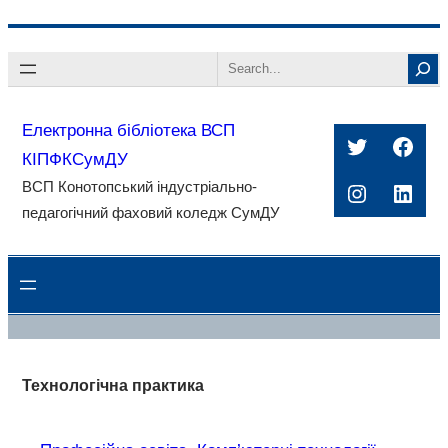
Перейти
Search
до
вмісту
Електронна бібліотека ВСП
Twitter
Face
КІПФКСумДУ
ВСП Конотопський індустріально-
Instagra
Linke
педагогічний фаховий коледж СумДУ
Технологічна практика