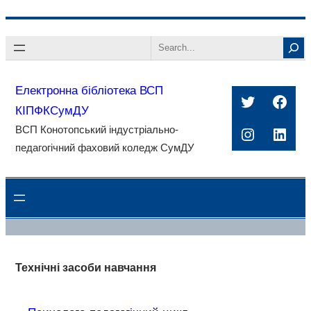
Перейти
Search
до
вмісту
Електронна бібліотека ВСП
Twitter
Face
КІПФКСумДУ
ВСП Конотопський індустріально-
Instagra
Linke
педагогічний фаховий коледж СумДУ
Технічні засоби навчання