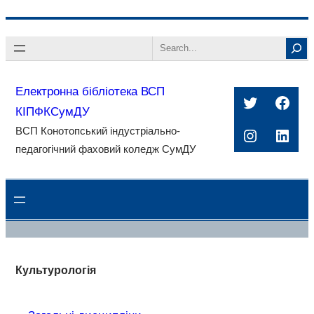
Перейти
Search
до
вмісту
Електронна бібліотека ВСП
Twitter
Face
КІПФКСумДУ
ВСП Конотопський індустріально-
Instagra
Linke
педагогічний фаховий коледж СумДУ
Культурологія