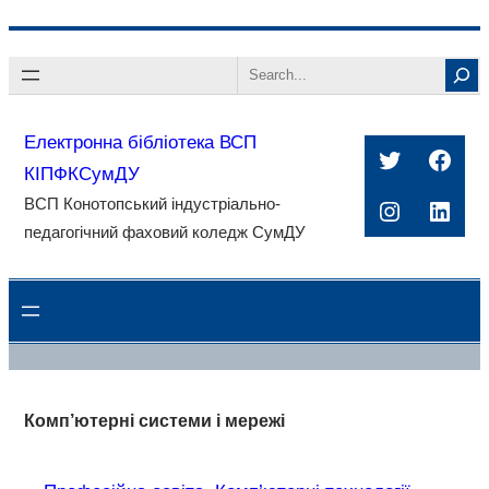
Перейти
Search
до
вмісту
Електронна бібліотека ВСП
Twitter
Face
КІПФКСумДУ
ВСП Конотопський індустріально-
Instagra
Linke
педагогічний фаховий коледж СумДУ
Комп’ютерні системи і мережі