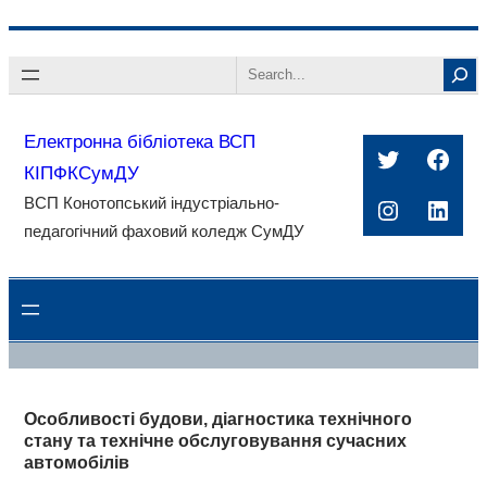
Перейти
Search
до
вмісту
Електронна бібліотека ВСП
Twitter
Face
КІПФКСумДУ
ВСП Конотопський індустріально-
Instagra
Linke
педагогічний фаховий коледж СумДУ
Особливості будови, діагностика технічного
стану та технічне обслуговування сучасних
автомобілів