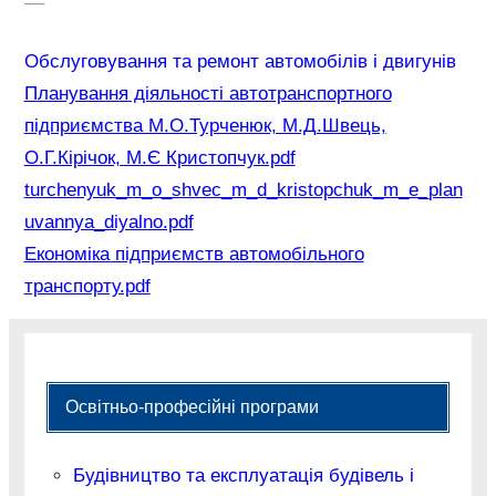
–
–
Обслуговування та ремонт автомобілів і двигунів
Планування діяльності автотранспортного
підприємства М.О.Турченюк, М.Д.Швець,
О.Г.Кірічок, М.Є Кристопчук.pdf
turchenyuk_m_o_shvec_m_d_kristopchuk_m_e_plan
uvannya_diyalno.pdf
Економіка підприємств автомобільного
транспорту.pdf
Освітньо-професійні програми
Будівництво та експлуатація будівель і