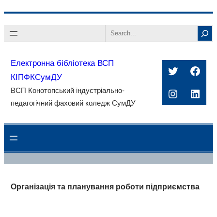
Перейти
Search
до
вмісту
Електронна бібліотека ВСП
Twitter
Face
КІПФКСумДУ
ВСП Конотопський індустріально-
Instagra
Linke
педагогічний фаховий коледж СумДУ
Організація та планування роботи підприємства