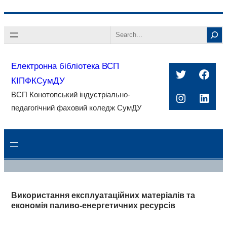
Перейти
Search
до
вмісту
Електронна бібліотека ВСП
Twitter
Face
КІПФКСумДУ
ВСП Конотопський індустріально-
Instagra
Linke
педагогічний фаховий коледж СумДУ
Використання експлуатаційних матеріалів та
економія паливо-енергетичних ресурсів