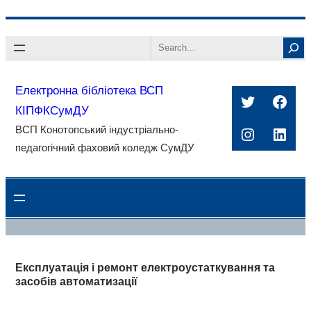
Перейти
Search
до
вмісту
Електронна бібліотека ВСП
Twitter
Face
КІПФКСумДУ
ВСП Конотопський індустріально-
Instagra
Linke
педагогічний фаховий коледж СумДУ
Експлуатація і ремонт електроустаткування та
засобів автоматизації