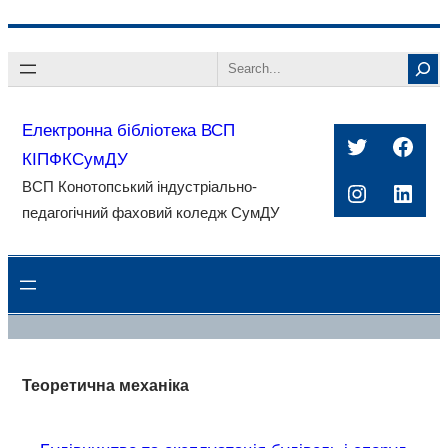
Перейти
Search
до
вмісту
Електронна бібліотека ВСП
Twitter
Face
КІПФКСумДУ
ВСП Конотопський індустріально-
Instagra
Linke
педагогічний фаховий коледж СумДУ
Теоретична механіка