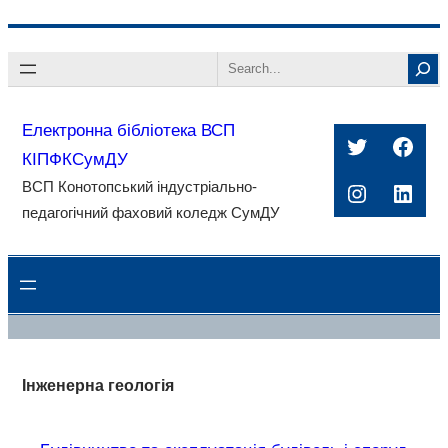
Перейти
Search
до
вмісту
Електронна бібліотека ВСП
Twitter
Face
КІПФКСумДУ
ВСП Конотопський індустріально-
Instagra
Linke
педагогічний фаховий коледж СумДУ
Інженерна геологія