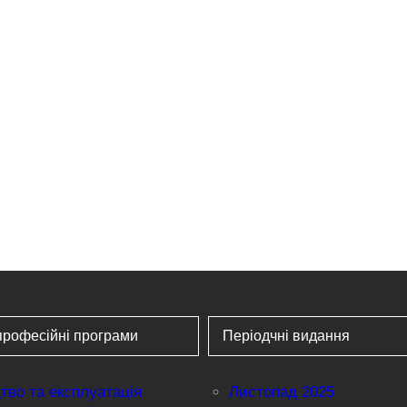
професійні програми
Періодчні видання
тво та експлуатація
Листопад 2025