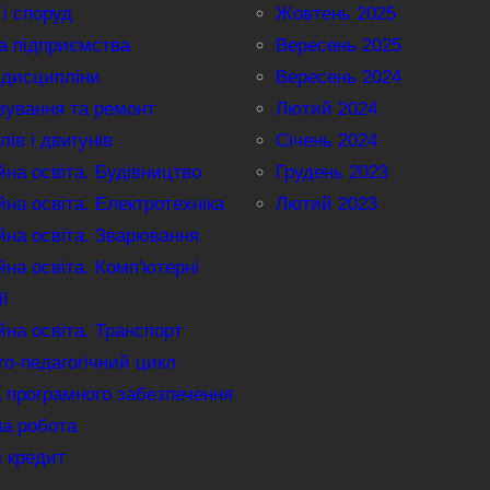
 і споруд
Жовтень 2025
а підприємства
Вересень 2025
 дисципліни
Вересень 2024
вування та ремонт
Лютий 2024
лів і двигунів
Січень 2024
на освіта. Будівництво
Грудень 2023
на освіта. Електротехніка
Лютий 2023
на освіта. Зварювання
на освіта. Комп'ютерні
ії
на освіта. Транспорт
о-педагогічний цикл
 програмного забезпечення
на робота
і кредит