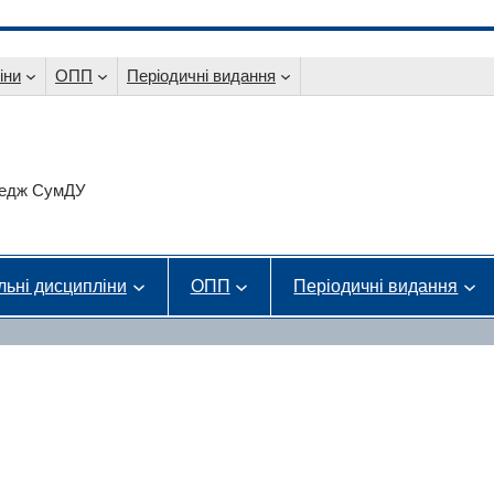
іни
ОПП
Періодичні видання
оледж СумДУ
льні дисципліни
ОПП
Періодичні видання