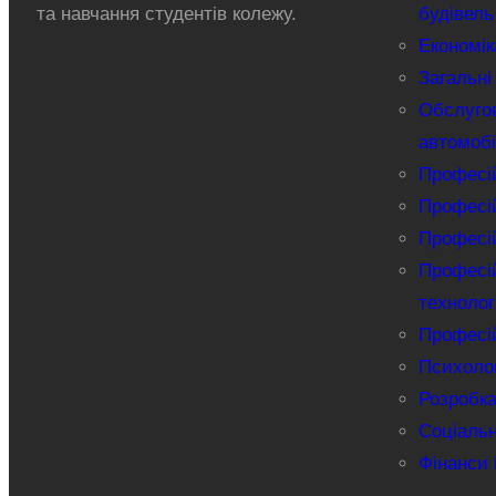
та навчання студентів колежу.
будівель
Економік
Загальні
Обслуго
автомобі
Професій
Професій
Професій
Професій
технолог
Професій
Психолог
Розробка
Соціаль
Фінанси 