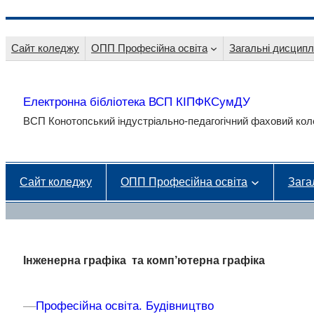
Перейти
до
Сайт коледжу
ОПП Професійна освіта
Загальні дисципл
вмісту
Електронна бібліотека ВСП КІПФКСумДУ
ВСП Конотопський індустріально-педагогічний фаховий к
Сайт коледжу
ОПП Професійна освіта
Зага
Інженерна графіка та комп’ютерна графіка
–
–
Професійна освіта. Будівництво