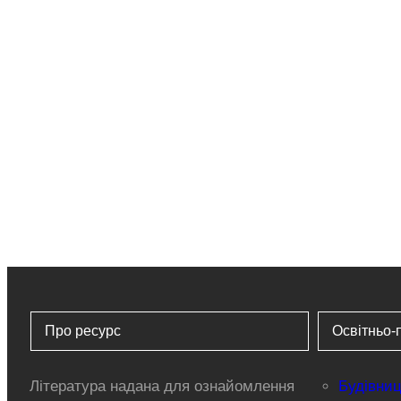
Про ресурс
Освітньо-
Література надана для ознайомлення
Будівниц