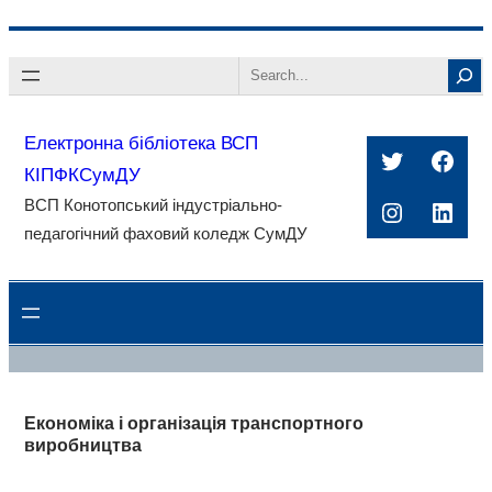
Перейти
Search
до
вмісту
Електронна бібліотека ВСП
Twitter
Face
КІПФКСумДУ
ВСП Конотопський індустріально-
Instagra
Linke
педагогічний фаховий коледж СумДУ
Економіка і організація транспортного
виробництва