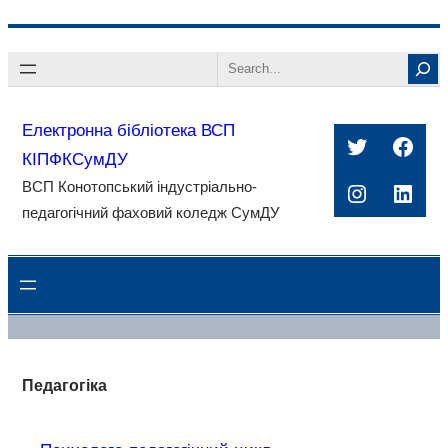
Перейти
Search
до
вмісту
Електронна бібліотека ВСП
Twitter
Face
КІПФКСумДУ
ВСП Конотопський індустріально-
Instagra
Linke
педагогічний фаховий коледж СумДУ
Педагогіка