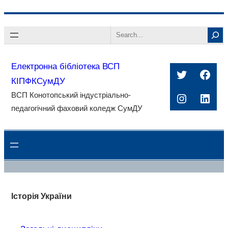
Перейти
Search
до
вмісту
Електронна бібліотека ВСП
Twitter
Face
КІПФКСумДУ
ВСП Конотопський індустріально-
Instagra
Linke
педагогічний фаховий коледж СумДУ
Історія України