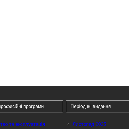
професійні програми
Періодчні видання
тво та експлуатація
Листопад 2025