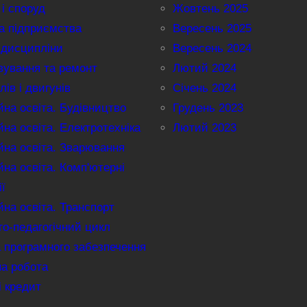
 і споруд
Жовтень 2025
а підприємства
Вересень 2025
 дисципліни
Вересень 2024
вування та ремонт
Лютий 2024
лів і двигунів
Січень 2024
на освіта. Будівництво
Грудень 2023
на освіта. Електротехніка
Лютий 2023
на освіта. Зварювання
на освіта. Комп'ютерні
ії
на освіта. Транспорт
о-педагогічний цикл
 програмного забезпечення
на робота
і кредит