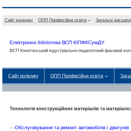
Перейти
до
Сайт коледжу
ОПП Професійна освіта
Загальні дисципл
вмісту
Електронна бібліотека ВСП КІПФКСумДУ
ВСП Конотопський індустріально-педагогічний фаховий к
Сайт коледжу
ОПП Професійна освіта
Зага
Технологія конструкційних матеріалів та матеріал
–
–
Обслуговування та ремонт автомобілів і двигунів