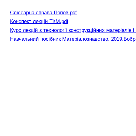
Слюсарна справа Попов.pdf
Конспект лекцій ТКМ.pdf
Курс лекцій з технології конструкційних матеріалів 
Навчальний посібник Матеріалознавство. 2019.Бобро