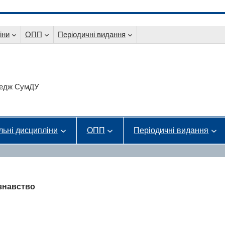
іни
ОПП
Періодичні видання
оледж СумДУ
льні дисципліни
ОПП
Періодичні видання
ознавство