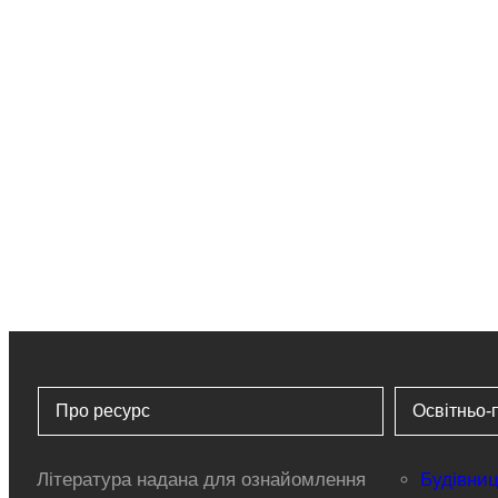
Про ресурс
Освітньо-
Література надана для ознайомлення
Будівниц