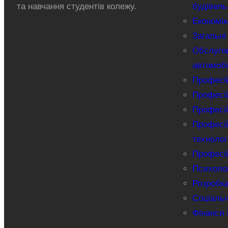
та навчання студентів колежу.
будівель
Економік
Загальні
Обслуго
автомобі
Професій
Професій
Професій
Професій
технолог
Професій
Психолог
Розробка
Соціаль
Фінанси 