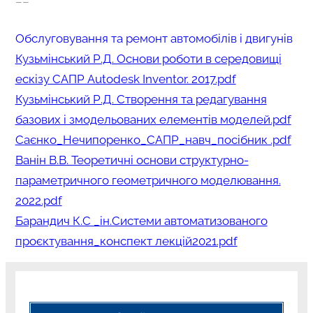
–
–
Обслуговування та ремонт автомобілів і двигунів
Кузьмінський Р.Д. Основи роботи в середовищі
ескізу САПР Autodesk Inventor. 2017.pdf
Кузьмінський Р.Д. Створення та редагування
базових і змодельованих елементів моделей.pdf
Саєнко_Нечипоренко_САПР_навч_посібник .pdf
Ванін В.В. Теоретичні основи структурно-
параметричного геометричного моделювання.
2022.pdf
Барандич К.С _ін.Системи автоматизованого
проєктування_конспект лекцій2021.pdf