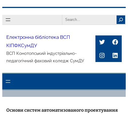
Перейти
Search
до
вмісту
Електронна бібліотека ВСП
Twitter
Face
КІПФКСумДУ
Instagra
Link
ВСП Конотопський індустріально-
педагогічний фаховий коледж СумДУ
Основи систем автоматизованого проектування